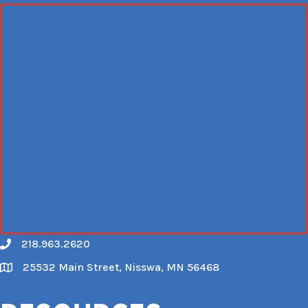
218.963.2620
Call
25532 Main Street, Nisswa, MN 56468
Map